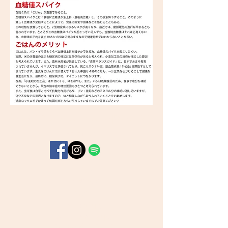
Subscribe for hot updates
Follow us:
TOP
CONTACT
Profile
Media(up)
activiteies (up)
​米の流通について